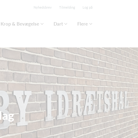
Nyhedsbrev
Tilmelding
Log på
Krop & Bevægelse
Dart
Flere
dag