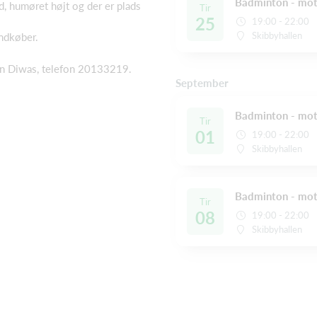
Badminton - mot
, humøret højt og der er plads
Tir
25
19:00 - 22:00
Skibbyhallen
indkøber.
inn Diwas, telefon 20133219.
September
Badminton - mot
Tir
01
19:00 - 22:00
Skibbyhallen
Badminton - mot
Tir
08
19:00 - 22:00
Skibbyhallen