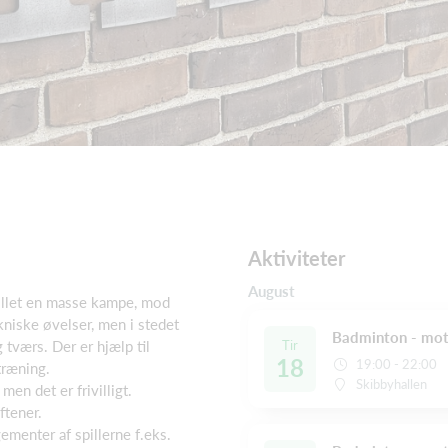
Aktiviteter
August
illet en masse kampe, mod
niske øvelser, men i stedet
Badminton - mot
Tir
tværs. Der er hjælp til
18
19:00 - 22:00
træning.
Skibbyhallen
men det er frivilligt.
ftener.
ementer af spillerne f.eks.