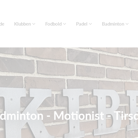
de
Klubben
Fodbold
Padel
Badminton
dminton - Motionist - Tirs