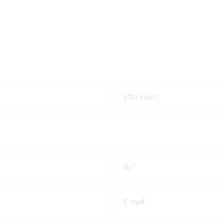
Efternavn
By
E-mail