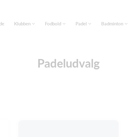
de
Klubben
Fodbold
Padel
Badminton
Padeludvalg