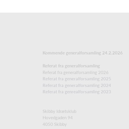
Kommende generalforsamling 24.2.2026
Referat fra generalforsamling
Referat fra generalforsamling 2026
Referat fra generalforsamling 2025
Referat fra generalforsamling 2024
Referat fra genrealforsamling 2023
Skibby Idrætsklub
Hovedgaden 94
4050 Skibby