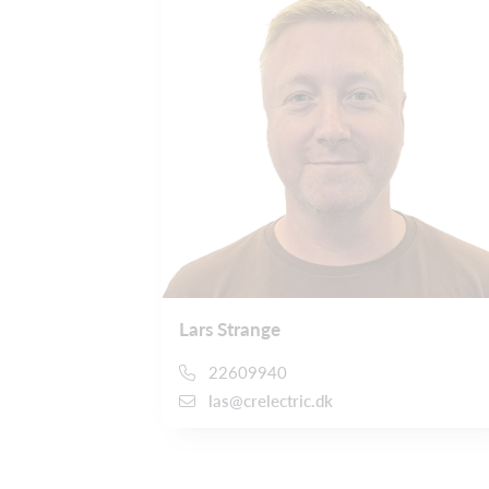
Lars Strange
22609940
las@crelectric.dk