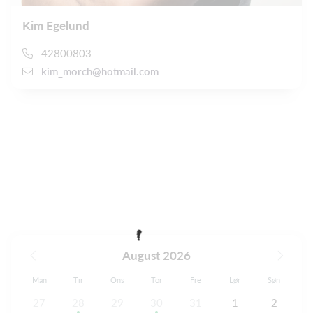
Kim Egelund
42800803
kim_morch@hotmail.com
August 2026
Man
Tir
Ons
Tor
Fre
Lør
Søn
27
28
29
30
31
1
2